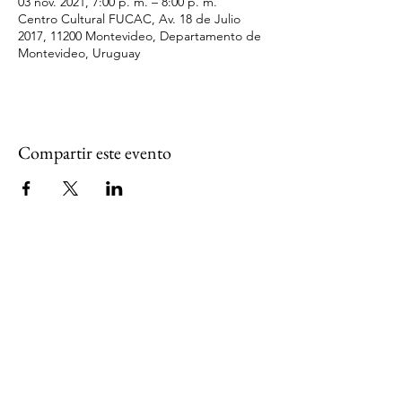
03 nov. 2021, 7:00 p. m. – 8:00 p. m.
Centro Cultural FUCAC, Av. 18 de Julio
2017, 11200 Montevideo, Departamento de
Montevideo, Uruguay
Compartir este evento
NAVEGACION
Inicio
Educación financiera
Cooperativa Verde
Contenidos
RECURSOS
Guías
Herramientas
Calculadora financiera
Material educativo