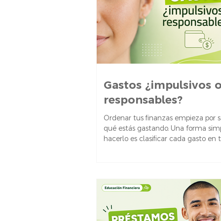
Gastos ¿impulsivos 
responsables?
Ordenar tus finanzas empieza por s
qué estás gastando. Una forma sim
hacerlo es clasificar cada gasto en t
grupos: Necesidades primarias: Lo
indispensable para vivir: comida, vivi
salud, vestimenta básica. Necesidad
secundarias: Gastos importantes, pe
variables según tu estilo de vida: tra
educación, conectividad. Gustos y d
Todo lo que disfrutás, pero no neces