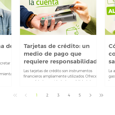
a salida
tom
todo si aún no entraste en mora o si el
Por
atraso es reciente. En VERDE, ofrecemos
alternativas simples y
ma de
Tarjetas de crédito: un
Có
medio de pago que
co
requiere responsabilidad
sa
cretar
Las tarjetas de crédito son instrumentos
La 
amienta
financieros ampliamente utilizados. Ofrecen
gas
a una
comodidad, seguridad y la posibilidad de
bue
miso de
acceder a bienes y servicios sin disponer de
sin
unto con
dinero en efectivo en el momento. Sin
Aqu
1
2
3
4
5
mos
embargo, también representan una forma
cla
de crédito que debe ser comprendida y
en e
s. Suelen
administrada con responsabilidad. ¿Cómo
las
os
funcionan? Una tarjeta de crédito permite
com