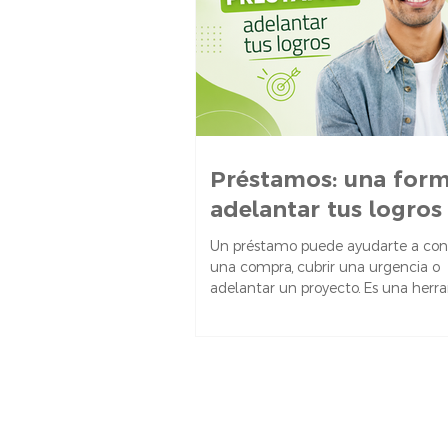
compra por impulso, un delivery, un
extra. Tener claras esta
Préstamos: una for
adelantar tus logros
Un préstamo puede ayudarte a con
una compra, cubrir una urgencia o
adelantar un proyecto. Es una herr
financiera que te permite acceder 
suma fija de dinero, con el compro
devolverla en un plazo acordado, j
los intereses. En general, los présta
personales no requieren garantías
específicas y se devuelven en cuota
ser más accesibles que los préstam