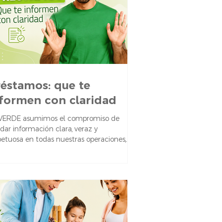
éstamos: que te
formen con claridad
VERDE asumimos el compromiso de
ndar información clara, veraz y
petuosa en todas nuestras operaciones,
ecialmente al momento de ofrecer un
stamo. Consideramos que cada socio
e comprender con precisión: El monto
l a pagar. Las tasas de interés y otros
gos aplicables. Las condiciones en caso
atraso o dificultades de pago. Nuestra
oridad es que las decisiones financieras se