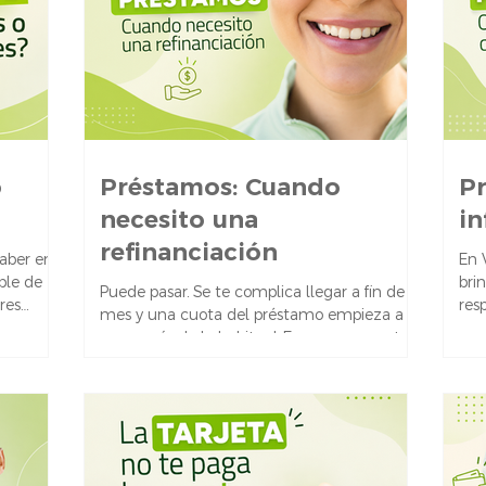
o
Préstamos: Cuando
Pr
necesito una
in
refinanciación
aber en
En 
ple de
bri
Puede pasar. Se te complica llegar a fin de
res
res
mes y una cuota del préstamo empieza a
esp
pesar más de lo habitual. En ese momento,
enda,
pré
lo mejor es actuar rápido y no dejar que la
es
deb
deuda se acumule. Si estás en una situación
ro
tota
así, el primer paso es comunicarte con la
nsporte,
car
entidad financiera que te otorgó el
eseos:
de 
préstamo. Muchas veces, hay posibilidades
itás: una
pri
de refinanciar o reordenar los pagos, sobre