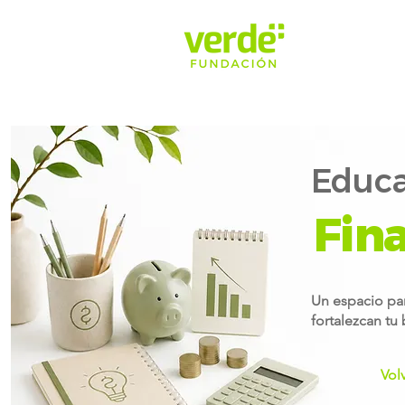
Educa
Fin
Un espacio par
fortalezcan tu
Vol