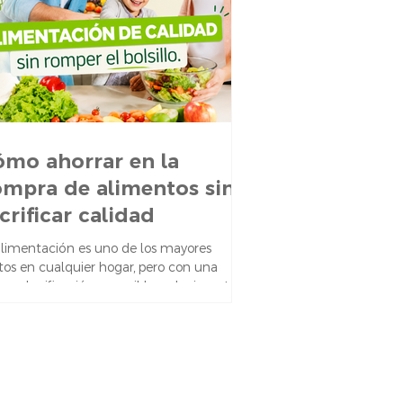
en de forma informada y responsable.
 eso, evitamos prácticas confusa
mo ahorrar en la
mpra de alimentos sin
crificar calidad
alimentación es uno de los mayores
tos en cualquier hogar, pero con una
na planificación es posible reducir costos
 comprometer la calidad ni la nutrición.
í te compartimos algunos consejos
ve para hacer rendir tu dinero al máximo
l supermercado y la cocina. Organizar
 comidas con anticipación te permite
prar solo lo necesario y aprovechar