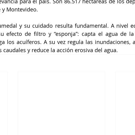
evancia para el país. Son 86.517 hectáreas de los de
é y Montevideo.
umedal y su cuidado resulta fundamental. A nivel ec
u efecto de filtro y “esponja”: capta el agua de la ll
ga los acuíferos. A su vez regula las inundaciones,
 caudales y reduce la acción erosiva del agua.