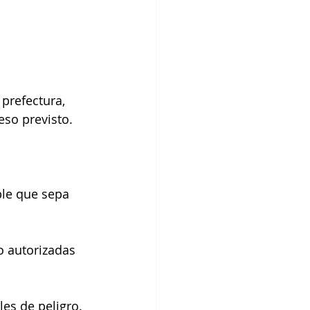
 prefectura, 
eso previsto. 
le que sepa 
o autorizadas 
les de peligro.