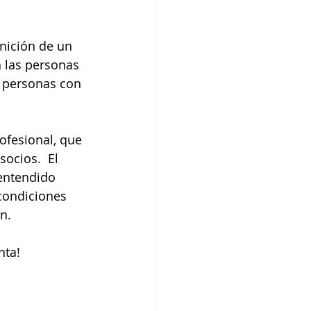
nición de un 
 las personas 
s personas con 
ofesional, que 
ocios.  El 
 entendido 
condiciones 
n. 
ta! 