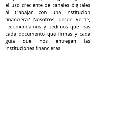
el uso creciente de canales digitales 
al trabajar con una institución 
financiera? Nosotros, desde Verde, 
recomendamos y pedimos que leas 
cada documento que firmas y cada 
guía que nos entregan las 
instituciones financieras.
Asimismo, con el objetivo de 
democratizar y promover una cultura 
financiera y sostenible, 
implementamos, junto al Instituto 
Crandon, una 
Guía de Administración 
del Hogar
, un instrumento público, 
gratuito, accesible en su lectura y en 
su ejecución. Allí subrayamos la 
importancia de tener claros nuestros 
números personales y familiares 