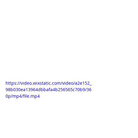
https://video.wixstatic.com/video/a2e152_
98b030ea13964dbbafa4b256565c70b9/36
0p/mp4/file.mp4