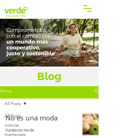
Blog
Home
All Posts
All Posts
No es una moda
noticias
Fundacion Verde
mantenete