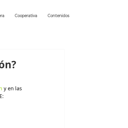
era
Cooperativa
Contenidos
ión?
m
 y en las 
E: