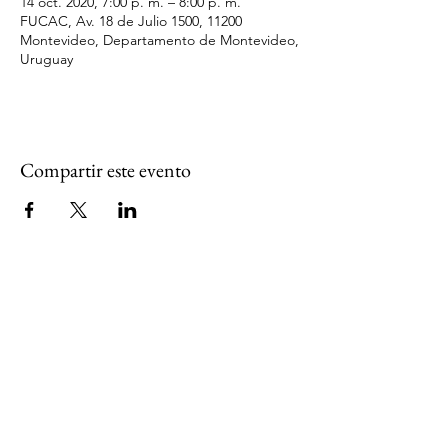
14 oct. 2020, 7:00 p. m. – 8:00 p. m.
FUCAC, Av. 18 de Julio 1500, 11200
Montevideo, Departamento de Montevideo,
Uruguay
Compartir este evento
NAVEGACION
Inicio
Educación financiera
Cooperativa Verde
Contenidos
RECURSOS
Guías
Herramientas
Calculadora financiera
Material educativo