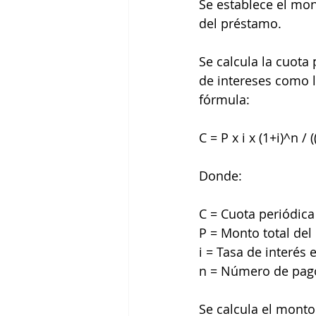
Se establece el mont
del préstamo.
Se calcula la cuota
de intereses como l
fórmula:
C = P x i x (1+i)^n / (
Donde:
C = Cuota periódic
P = Monto total de
i = Tasa de interés 
n = Número de pago
Se calcula el monto