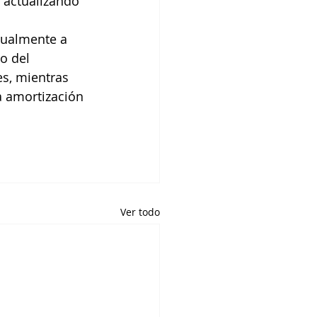
 actualizando 
dualmente a 
o del 
es, mientras 
a amortización 
Ver todo