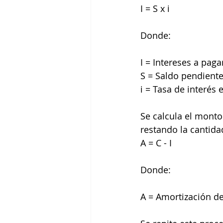
I = S x i
Donde:
I = Intereses a pag
S = Saldo pendiente
i = Tasa de interés 
Se calcula el monto
restando la cantida
A = C - I
Donde:
A = Amortización de