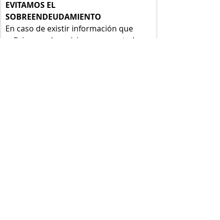
EVITAMOS EL 
SOBREENDEUDAMIENTO
En caso de existir información que 
refleje que el servicio a ser prestado 
por VERDE pueda generar 
sobreendeudamiento o cualquier 
perjuicio en las condiciones 
económicas o sociales del usuario, 
debemos alertar para que el mismo 
no sea prestado. 
INFORMAMOS CON CLARIDAD
En todo momento debemos ser claros 
en los términos de oferta y de 
contratos, responder en forma 
adecuada las inquietudes y consultas 
para asegurarnos que la transacción 
se realiza de manera responsable por 
parte del usuario. 