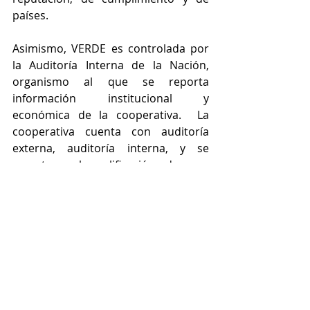
países.
Asimismo, VERDE es controlada por 
la Auditoría Interna de la Nación, 
organismo al que se reporta 
información institucional y 
económica de la cooperativa.  La 
cooperativa cuenta con auditoría 
externa, auditoría interna, y se 
somete a la calificación de una 
entidad internacional, Fitch Ratings, 
así como a la auditoría social de 
certificadores autorizados por Coop 
Américas. 
Enterate más en nuestro 
Reporte de 
Sostenibilidad